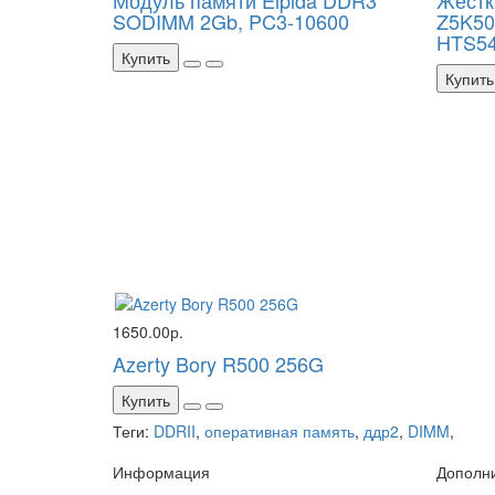
SODIMM 2Gb, PC3-10600
Z5K50
HTS54
Купить
Купить
1650.00р.
Azerty Bory R500 256G
Купить
Теги:
DDRII
,
оперативная память
,
ддр2
,
DIMM
,
Информация
Дополн