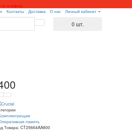
 по телефону.
ог
Контакты
Доставка
О нас
Личный кабинет
0 шт.
400
атегории
Комплектующие
Оперативная память
од Товара: CT25664AA800