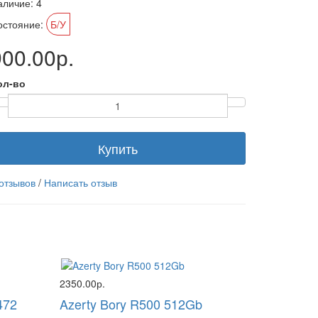
аличие: 4
остояние:
Б/У
900.00р.
ол-во
Купить
 отзывов
/
Написать отзыв
2350.00р.
472
Azerty Bory R500 512Gb