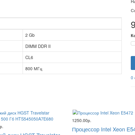
Н
С
2 Gb
К
DIMM DDR II
CL6
800 МГц
0
1250.00р.
р.
Процессор Intel Xeon E5
ий диск HGST Travelstar